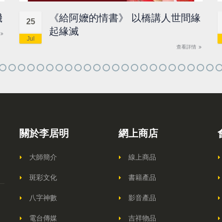
機
《給阿嬤的情書》 以橋講人世間緣
25
起緣滅
Jul
查看詳情
關於李居明
網上商店
大師簡介
線上商品
斑彩文化
書籍產品
八字神數
影音產品
電台傳媒
吉祥物品