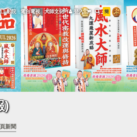
簡
網上影院
電台電視
大師文化
登入
)
頁新聞