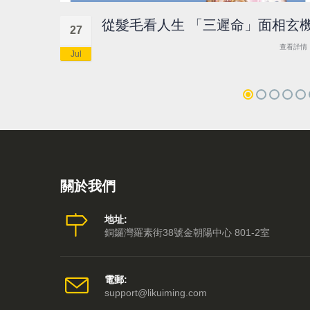
從髮毛看人生 「三遲命」面相玄
27
查看詳情
Jul
關於我們
地址:
銅鑼灣羅素街38號金朝陽中心 801-2室
電郵:
support@likuiming.com