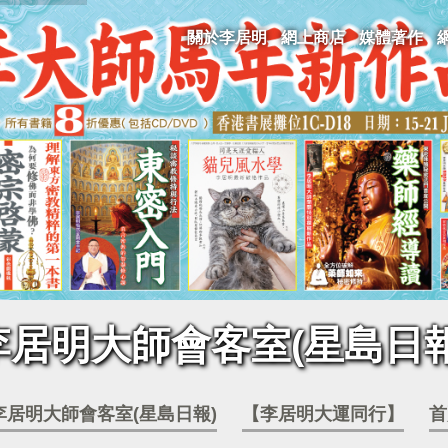
關於李居明
網上商店
媒體著作
李居明大師會客室(星島日報
李居明大師會客室(星島日報)
【李居明大運同行】
首