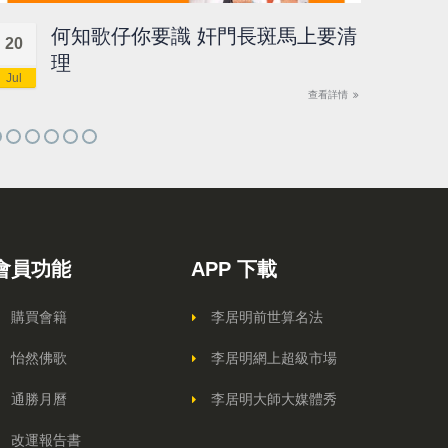
何知歌仔你要識 奸門長斑馬上要清
20
18
理
Jul
Jul
查看詳情
會員功能
APP 下載
購買會籍
李居明前世算名法
怡然佛歌
李居明網上超級市場
通勝月曆
李居明大師大媒體秀
改運報告書