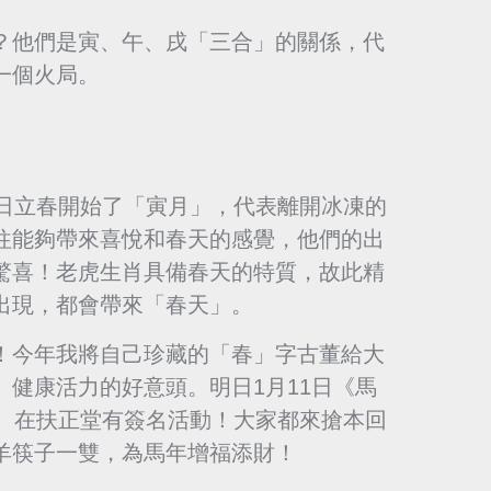
？他們是寅、午、戌「三合」的關係，代
一個火局。
4日立春開始了「寅月」，代表離開冰凍的
往能夠帶來喜悅和春天的感覺，他們的出
驚喜！老虎生肖具備春天的特質，故此精
出現，都會帶來「春天」。
！今年我將自己珍藏的「春」字古董給大
健康活力的好意頭。明日1月11日《馬
煙）在扶正堂有簽名活動！大家都來搶本回
羊筷子一雙，為馬年增福添財！