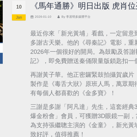
《馬年通勝》明日出版 虎肖
10
2026-01-10
By
李居明多媒體平台
Jan
最近你來「新光黃埔」看戲，一定留意
多謝古天樂。他的《尋秦記》電影，重
2026年一個很好的開局。為鼓勵及答
記》，即免費贈送秦俑限量版鎖匙扣一
再謝黃子華。他正密鑼緊鼓拍攝賀歲片
製作是《毒舌大狀》原班人馬，萬眾期
有每個人都喜歡的《金多寶》！
三謝是多謝「阿凡達」先生，這套經典
爆金粉會」會員，可獲贈3D眼鏡一副
為支持張繼聰主演的《金童》，新光黃
致好評，值得推薦！