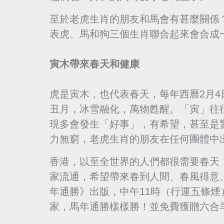
至於老虎生肖的朋友和馬會有甚麼關係
表虎、馬和狗三個生肖聯合起來會合成
寅木帶來春天和健康
虎是寅木，也代表春天，每年西曆2月
丑月，冰雪融化，萬物甦醒。「寅」往
現多會發生「好事」，有希望，甚至是
力無窮，老虎生肖的朋友在任何團體中
香港，以至全世界的人們都很需要春天
家流通，希望帶來春到人間、春風得意、
年通勝》出版，中午11時（行運五條
家，馬年通勝樣樣勝！並免費獲贈六合