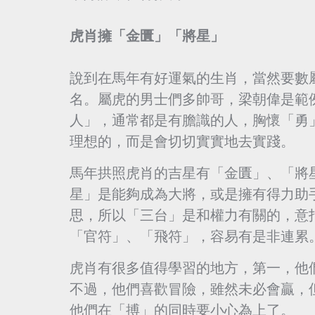
虎肖擁「金匱」「將星」
說到在馬年有好運氣的生肖，當然要數
名。屬虎的男士們多帥哥，梁朝偉是範
人」，通常都是有膽識的人，胸懷「勇
理想的，而是會切切實實地去實踐。
馬年拱照虎肖的吉星有「金匱」、「將
星」是能夠成為大將，或是擁有得力助
思，所以「三台」是和權力有關的，意
「官符」、「飛符」，容易有是非連累
虎肖有很多值得學習的地方，第一，他
不過，他們喜歡冒險，雖然未必會贏，
他們在「搏」的同時要小心為上了。