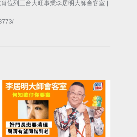
-虎肖位列三台大旺事業李居明大師會客室 |
33773/