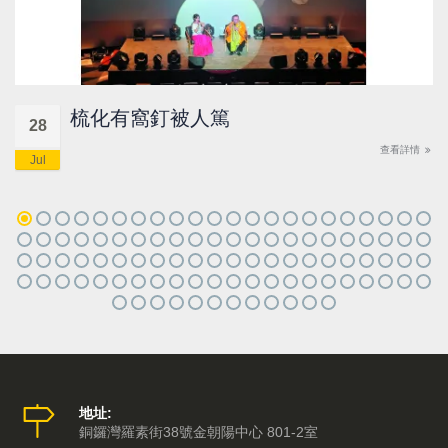
梳化有窩釘被人篤
28
查看詳情
Jul
地址:
銅鑼灣羅素街38號金朝陽中心 801-2室