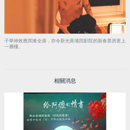
子華神效應席捲全港，亦令新光黃埔四影院的新春票房更上
一層樓。
相關消息