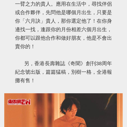
一臂之力的貴人。應用在生活中，尋找伴侶
或合作夥伴，先問他是哪個月出生，只要是
你「六月訣」貴人，那你選定他了！在你身
邊找一找，逢跟你的月份相差六個月出生，
你都可以跟他合作和做好朋友，他是不會出
賣你的！
另，香港長壽雜誌《奇聞》創刊38周年
紀念號出版，篇篇猛稿，別樹一格，全港報
攤有售！