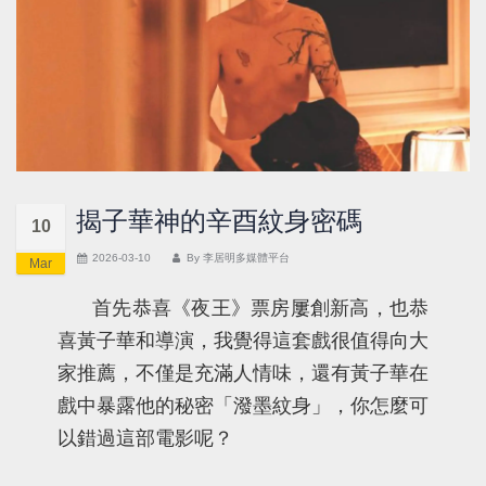
揭子華神的辛酉紋身密碼
10
2026-03-10
By
李居明多媒體平台
Mar
首先恭喜《夜王》票房屢創新高，也恭
喜黃子華和導演，我覺得這套戲很值得向大
家推薦，不僅是充滿人情味，還有黃子華在
戲中暴露他的秘密「潑墨紋身」，你怎麼可
以錯過這部電影呢？