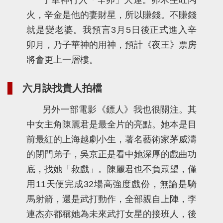
子華神行入「辛卯」大運。卯木生旺丙
火，辛金是他的妻財星，所以賺錢。不賺錢
就是變老婆。我預言3月5日後正式進入辛
卯月，乃子華神的用神，預計《夜王》票房
將會更上一層樓。
六月訣找貴人拍檔
另外一部電影《鏢人》我也很關注。其
中女主角陳麗君是最全片的亮點。她本是目
前最紅的上海越劇小生，著名藝術家茅威濤
的閉門弟子，吳京正是看中她深厚的戲曲功
底，找她「救戲」。陳麗君也不負眾望，僅
用11天便完成32場高強度戲份，無論是騎
馬射箭，還是武打動作，全部親自上陣，李
連杰亦都稱她為未來武打女星的接班人，後