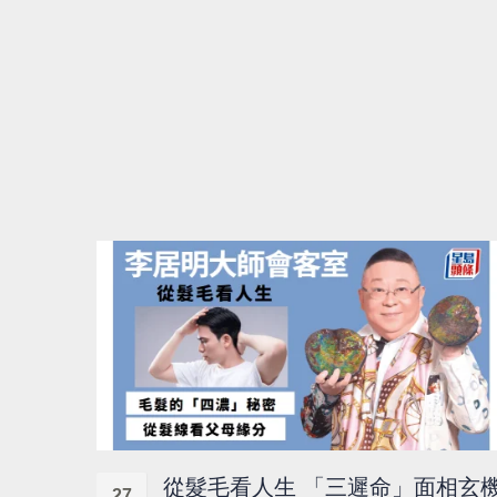
從髮毛看人生 「三遲命」面相玄
27