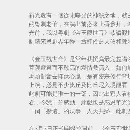
新光還有一個從未曝光的神秘之地，就
的粵劇老倌，在演出前必來上香參拜，
光前，我以粵劇《金玉觀世音》恭請觀
劇請來粵劇界年輕一輩紅伶藍天佑和鄭
《金玉觀世音》是當年我撰寫最完整講
菩薩戲避而不敢寫的愛情戲寫入，如何
馬頭觀音去降伏心魔，是有密宗修行背
上演，必見不少比丘及比丘尼入場觀看
此劇可能是唯一的一部，因此出家人看
看，令我十分感動。此戲也是感恩華光
一個「撥遣」的法事，人天共榮，此劇
在3月3日正式關燈拉閘前，《金玉觀