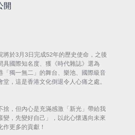
公開
將於3月3日完成52年的歷史使命，之後
間具國際知名度、獲《時代雜誌》選為
港「獨一無二」的舞台、樂池、國際級音
會堂，這是香港文化倒退令人心痛之處。
不捨，但內心是充滿感激「新光」帶給我
樣變，先變好自己」，以此心懷邁向未來
化作更多的貢獻！