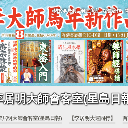
關於李居明
網上商店
媒體著作
李居明大師會客室(星島日報
李居明大師會客室(星島日報)
【李居明大運同行】
首