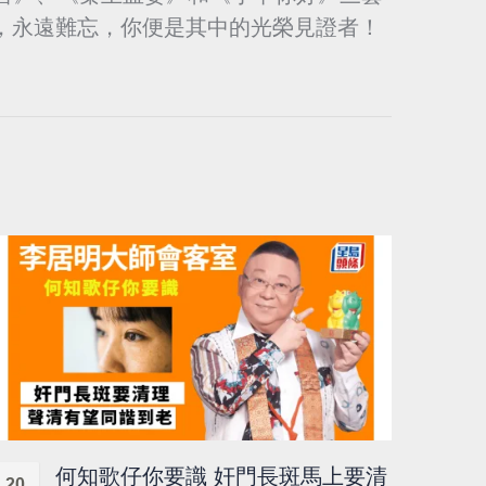
，永遠難忘，你便是其中的光榮見證者！
何知歌仔你要識 奸門長斑馬上要清
20
18