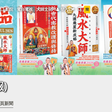
簡
網上影院
電台電視
大師文化
登入
)
頁新聞