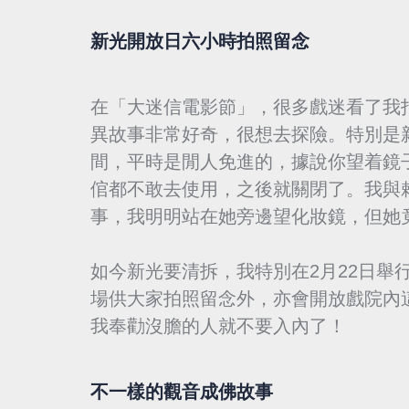
新光開放日六小時拍照留念
在「大迷信電影節」，很多戲迷看了我
異故事非常好奇，很想去探險。特別是
間，平時是閒人免進的，據說你望着鏡
倌都不敢去使用，之後就關閉了。我與
事，我明明站在她旁邊望化妝鏡，但她
如今新光要清拆，我特別在2月22日舉
場供大家拍照留念外，亦會開放戲院內
我奉勸沒膽的人就不要入內了！
不一樣的觀音成佛故事