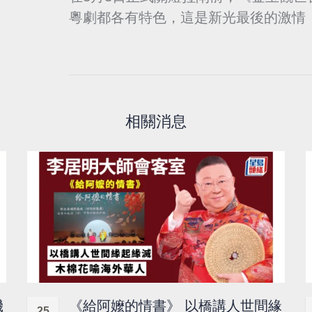
粵劇都各有特色，這是新光最後的激情
相關消息
機
《給阿嬤的情書》 以橋講人世間緣
25