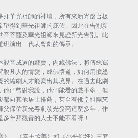
是拜華光祖師的神壇，所有來新光踏台板
希望得到華光祖師的庇佑。因此在告別新
世音菩薩及華光祖師來見證新光告別。此
雅琪演出，代表粵劇的傳承。
述觀音成道的戲寶，內藏佛法，將傳統寫
解脫凡人的情愛，成佛悟道，如何用憤怒
境的編劇人才能寫出其境界。在過去此劇
，他們曾對我說，他們能看的戲不多，但
後都向其他居士推薦，甚至有佛堂組團來
師父保佑新光粵劇發光發亮這麼多年，作
是多年拜觀音的人士不能不看呀！
世音》、《秦王孟姜》和《小平你好》三套