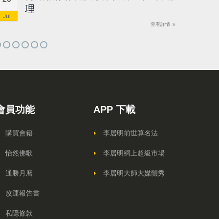
理
Jul
Jul
查看詳情
會員功能
APP 下載
購買會籍
李居明前世算名法
怡然佛歌
李居明網上超級市場
通勝月曆
李居明大師大媒體秀
改運報告書
私隱條款