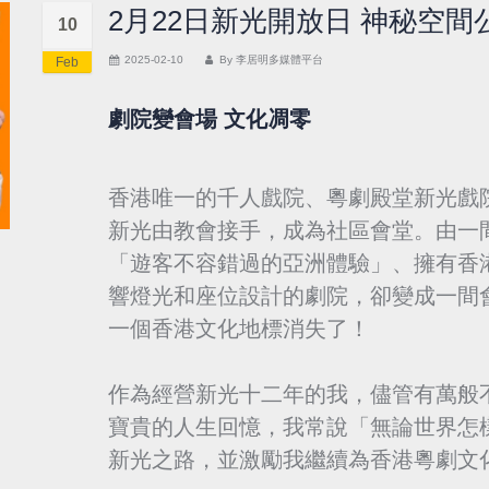
2月22日新光開放日 神秘空間
10
2025-02-10
By
李居明多媒體平台
Feb
劇院變會場 文化凋零
香港唯一的千人戲院、粵劇殿堂新光戲院
新光由教會接手，成為社區會堂。由一
「遊客不容錯過的亞洲體驗」、擁有香
響燈光和座位設計的劇院，卻變成一間
一個香港文化地標消失了！
作為經營新光十二年的我，儘管有萬般
寶貴的人生回憶，我常說「無論世界怎
新光之路，並激勵我繼續為香港粵劇文