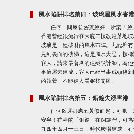
風水陷阱排名第四：玻璃屋風水害
任何一間屋愈密實愈好，所謂「愈
香港曾經很流行在大廈二樓改建落地玻
玻璃是一種破財的風水布陣。九龍塘有
見到裏面的樓梯，這是風水大忌，樓梯
客人，請來最著名的建築設計師，為他
果這屋未建成，客人已經出事成頭條新
的執着，不能被人看穿整間屋。
風水陷阱排名第五：銅鐘失蹤害港
任何凶運都應五黃煞而起，可見，
安寧！香港的「銅鑼」在銅鑼灣，可為
九四年四月十三日，時代廣場建成，有