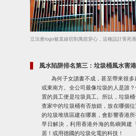
立法會logo被直線切割萬箭穿心，這種設計害死
風水陷阱排名第三：垃圾桶風水害
為何子女讀書不成，甚至帶來很多
或東南方。全公司最像垃圾的人是誰？
置的員工便是垃圾員工。所以，垃圾桶
查家中的垃圾桶有否放錯，放在哪個位
的垃圾堆填區建在哪裏，會影響香港所
早日解決，利用香港外海的島嶼興建
居！或用德國的垃圾化電的科技！