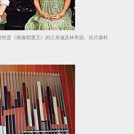
當然是《潮爆開運王》的江美儀及林寄韻。此片爆料