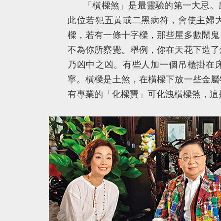
「橫樑煞」是最靈驗的第一大忌。
此位若犯五黃或二黑病符，會使主婦
樑，若有一條十字樑，那些屋多數鬧鬼
不為你所察覺。舉例，你在天花下造了
乃凶中之凶。有些人加一個吊櫃掛在
寧。橫樑是土煞，在橫樑下放一些金屬
有專業的「化樑寶」可化洩橫樑煞，這