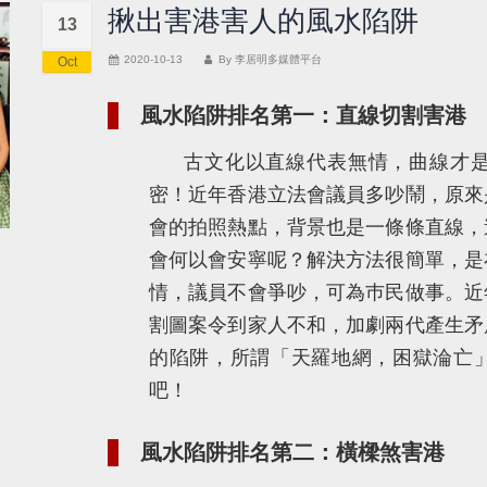
揪出害港害人的風水陷阱
13
2020-10-13
By
李居明多媒體平台
Oct
風水陷阱排名第一：直線切割害港
古文化以直線代表無情，曲線才
密！近年香港立法會議員多吵鬧，原來
會的拍照熱點，背景也是一條條直線，
會何以會安寧呢？解決方法很簡單，是
情，議員不會爭吵，可為巿民做事。近
割圖案令到家人不和，加劇兩代產生矛
的陷阱，所謂「天羅地網，困獄淪亡
吧！
風水陷阱排名第二：橫樑煞害港