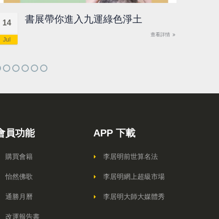
書展帶你進入九運綠色淨土
14
13
查看詳情
Jul
Jul
會員功能
APP 下載
購買會籍
李居明前世算名法
怡然佛歌
李居明網上超級市場
通勝月曆
李居明大師大媒體秀
改運報告書