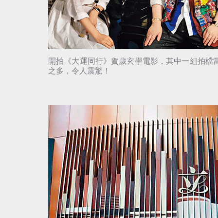
開拍《大運同行》賀歲玄學電影，其中一組拍檔
之多，令人震驚！