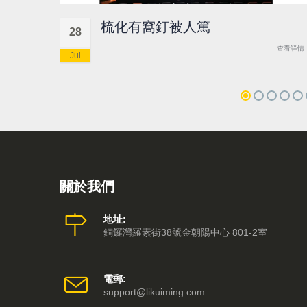
梳化有窩釘被人篤
28
查看詳情
Jul
關於我們
地址:
銅鑼灣羅素街38號金朝陽中心 801-2室
電郵:
support@likuiming.com