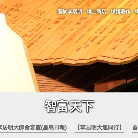
關於李居明
網上商店
媒體著作
智富天下
李居明大師會客室(星島日報)
【李居明大運同行】
首