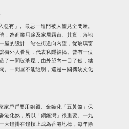
港
入愈有」。最忌一進門被人望見全間屋。
璃，為商業用途及家居露台。其實，落地
一屋的設計，站在街道向內望，從玻璃窗
讓街外人看見，代表私隱被揭。曾有一位
造了一間玻璃屋，由外望內一目了然，結
聞。一間屋不能透明，這是中國傳統文化
家家戶戶要用銅鑼、金鐘化「五黃煞」保
香港化煞，所以「銅鑼灣」很重要。一九
一大鐘掛在鐘樓上成為香港地標，每年除