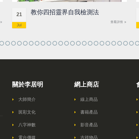
教你四招靈界自我檢測法
21
查看詳情
Jul
關於李居明
網上商店
大師簡介
線上商品
斑彩文化
書籍產品
八字神數
影音產品
電台傳媒
吉祥物品