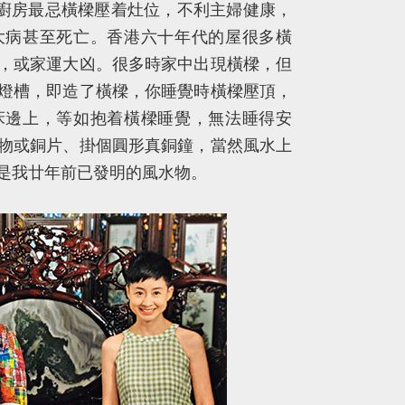
廚房最忌橫樑壓着灶位，不利主婦健康，
大病甚至死亡。香港六十年代的屋很多橫
，或家運大凶。很多時家中出現橫樑，但
燈槽，即造了橫樑，你睡覺時橫樑壓頂，
床邊上，等如抱着橫樑睡覺，無法睡得安
物或銅片、掛個圓形真銅鐘，當然風水上
是我廿年前已發明的風水物。