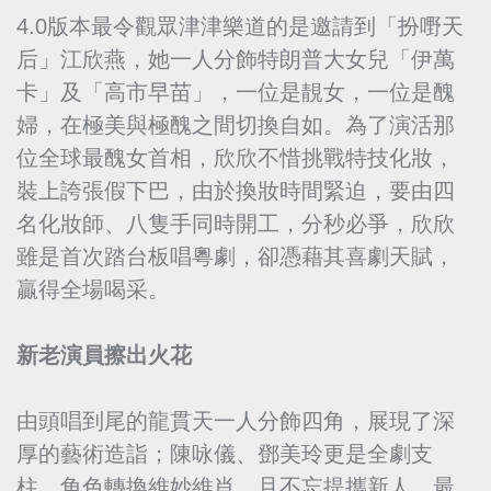
4.0版本最令觀眾津津樂道的是邀請到「扮嘢天
后」江欣燕，她一人分飾特朗普大女兒「伊萬
卡」及「高市早苗」，一位是靚女，一位是醜
婦，在極美與極醜之間切換自如。為了演活那
位全球最醜女首相，欣欣不惜挑戰特技化妝，
裝上誇張假下巴，由於換妝時間緊迫，要由四
名化妝師、八隻手同時開工，分秒必爭，欣欣
雖是首次踏台板唱粵劇，卻憑藉其喜劇天賦，
贏得全場喝采。
新老演員擦出火花
由頭唱到尾的龍貫天一人分飾四角，展現了深
厚的藝術造詣；陳咏儀、鄧美玲更是全劇支
柱，角色轉換維妙維肖，且不忘提攜新人。最