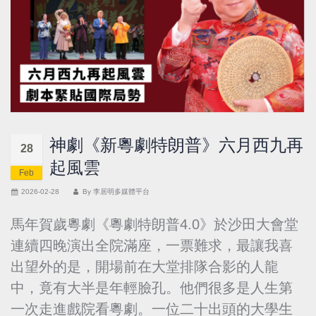
神劇《新粵劇特朗普》六月西九再
28
起風雲
Feb
2026-02-28
By
李居明多媒體平台
馬年賀歲粵劇《粵劇特朗普4.0》於沙田大會堂
連續四晚演出全院滿座，一票難求，最讓我喜
出望外的是，開場前在大堂排隊合影的人龍
中，竟有大半是年輕臉孔。他們很多是人生第
一次走進戲院看粵劇。一位二十出頭的大學生