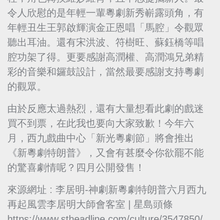
令人欣慰的是年輕一輩粵劇新秀嶄露頭角，有
年輕丑生王郭啟輝演金正恩唱「馬腔」令觀眾
聽出耳油。還有宋洪波、符樹旺、蘇鈺橋等唱
腔功架了得。更要感謝高潤權、高潤鴻兄弟精
彩的音樂和鑼鼓設計，當然最要感謝支持粵劇
的觀眾。
由於反應太過熱烈，還有大量想看此劇的戲迷
買不到票，在此我也要向大家致歉！今年六
月，西九戲曲中心「新光粵劇節」將會推出
《新粵劇特朗普》，又會有甚麼令你欲罷不能
的驚喜劇情呢？四月公開發售！
來源網址 : 李居明-神劇新粵劇特朗普六月西九
再起風雲李居明大師會客室 | 星島頭條
https://www.stheadline.com/culture/3547850/