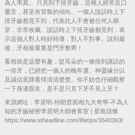
為人率真。 只見到下排牙齒，這種人經常反口
覆舌，甚至有背叛的傾向。一個人說話時上下
排牙齒都見不到，代表此人不會被任何人睇
穿，非常收藏。說話時上下排牙齒都見到，表
示這個人對人時好時壞，對人不對事。說到最
後，牙相最重要是門牙整齊！
看相就是這麼有趣，從耳朵的一條痕到講話的
一排牙，已經把一個人的晚年運、神靈緣分以
及誠信底牌看得清清楚楚。你不妨也仔細觀察
一下身邊親友，是不是只見下牙不見上牙？
來源網址 : 李居明-特朗普面相九大奇學-不為人
知的牙齒秘密李居明大師會客室 | 星島頭條
https://www.stheadline.com/lifetips/3540363/