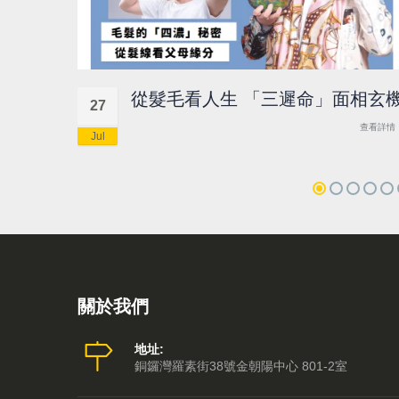
從髮毛看人生 「三遲命」面相玄
27
查看詳情
Jul
關於我們
地址:
銅鑼灣羅素街38號金朝陽中心 801-2室