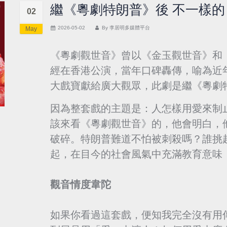
繼《粵劇特朗普》後 不一樣
02
2026-05-02
By
李居明多媒體平台
May
《粵劇觀世音》曾以《金玉觀世音》和《
經在香港公演，當年口碑轟傳，喻為近
大戲寶獻給廣大觀眾，此劇是繼《粵劇
因為整套戲的主題是：人怎樣用愛來制
該來看《粵劇觀世音》的，他會明白，
破碎。特朗普難道不怕被刺殺嗎？誰挑
起，在目今的社會風氣中充滿教育意味
觀音情度韋陀
如果你看過這套戲，便知我完全沒有用