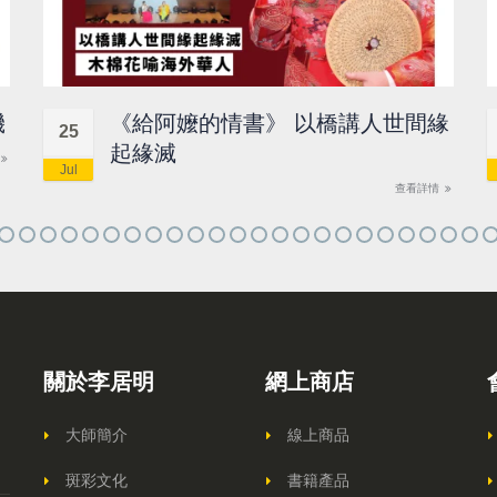
機
《給阿嬤的情書》 以橋講人世間緣
25
起緣滅
Jul
查看詳情
關於李居明
網上商店
大師簡介
線上商品
斑彩文化
書籍產品