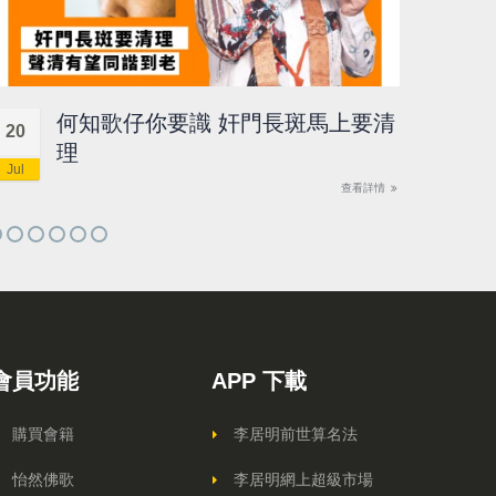
何知歌仔你要識 奸門長斑馬上要清
20
18
理
Jul
Jul
查看詳情
會員功能
APP 下載
購買會籍
李居明前世算名法
怡然佛歌
李居明網上超級市場