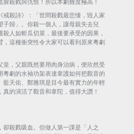
血腥殺戮與仇恨！所以本劇難度極高！
《戒殺詩》：「世間殺戮最悲悽，毀人家
望子歸」。你殺一個人，讓母親失去兒
護殺人如斬瓜切菜，最後要承受的因果，
臂，這種衝突性令大家可以看到原來粵劇
父皇，父親既然要用肉身治病，便欣然受
用粵劇的水袖功架表達韋護如何把觀音的
。藍天佑、鄭雅琪是目今最有實力的年輕
，真的演活了觀音和韋陀，值得大讚！
，卻殺戮吸血。但做人第一課是「人之