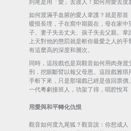
到尾是用「愛」去渡人！如何用愛去度
如何渡滿手血腥的愛人韋護？就是那首
暖恨長埋，子在窩中期親在，母在家中
子、妻子失去丈夫、孩子失去父親。韋
上天對他的懲罰就是斬你最愛之人的手
有這麼高的深度和層次。
同時，這段戲也是寫觀音如何用肉身渡
刑，挖眼斷臂以報父母恩。這段戲雅琪
手斬下來，只是那場戲已經是值回票價
一代粵劇接班人，功架了得，唱腔悅耳
用愛與和平轉化仇恨
觀音如何度九尾狐？觀音說：你想成人