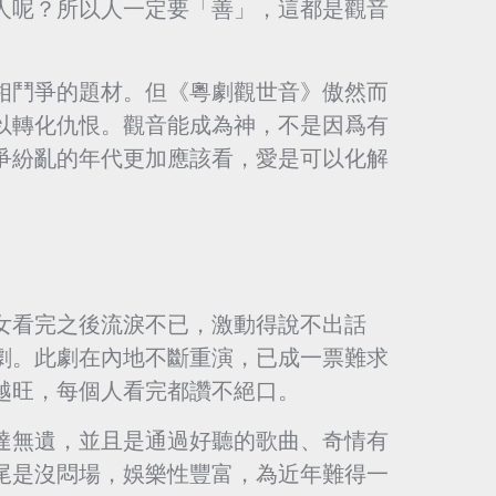
人呢？所以人一定要「善」，這都是觀音
相鬥爭的題材。但《粵劇觀世音》傲然而
以轉化仇恨。觀音能成為神，不是因爲有
爭紛亂的年代更加應該看，愛是可以化解
女看完之後流淚不已，激動得說不出話
劇。此劇在內地不斷重演，已成一票難求
越旺，每個人看完都讚不絕口。
達無遺，並且是通過好聽的歌曲、奇情有
尾是沒悶場，娛樂性豐富，為近年難得一