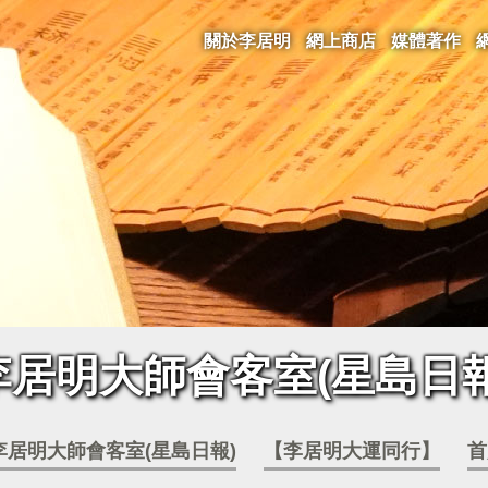
關於李居明
網上商店
媒體著作
李居明大師會客室(星島日報
李居明大師會客室(星島日報)
【李居明大運同行】
首