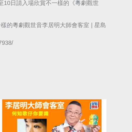
至10日請入場欣賞不一樣的《粵劇觀世
一樣的粵劇觀世音李居明大師會客室 | 星島
67938/