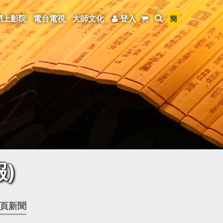
簡
網上影院
電台電視
大師文化
登入
)
頁新聞