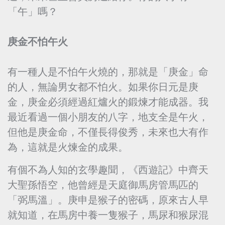
「午」嗎？
庚金不怕午火
有一種人是不怕午火燒的，那就是「庚金」命
的人，無論男女都不怕火。如果你日元是庚
金，庚金必須經過紅爐火的鍛煉才能成器。我
最近看過一個小朋友的八字，地支全是午火，
但他是庚金命，不僅長得俊秀，未來也大有作
為，這就是火煉金的成果。
有個不為人知的玄學趣聞，《西遊記》中齊天
大聖孫悟空，他曾經是天庭御馬房管馬匹的
「弼馬溫」。庚申是猴子的密碼，原來古人早
就知道，在馬房中養一隻猴子，馬尿和猴尿混