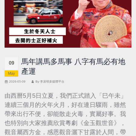
馬年講馬多馬事 八字有馬必有地
09
產運
May
2026-05-09
By
李居明多媒體平台
由西曆5月5日立夏，我們正式踏入「巳午未」
連續三個月的火年火月，好在連日驟雨，雖然
帶來出行不便，卻能散走火毒，實屬好事。我
也特別向大家推薦欣賞粵劇《金玉觀世音》，
觀音屬西方金，感恩觀音灑下甘露於人間，帶