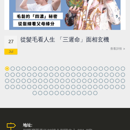
從髮毛看人生 「三遲命」面相玄機
27
查看詳情
Jul
地址: