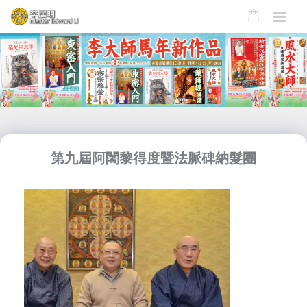
第九屆阿闍黎得度暨法脈碑納髮團