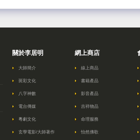
關於李居明
網上商店
大師簡介
線上商品
斑彩文化
書籍產品
八字神數
影音產品
電台傳媒
吉祥物品
粵劇文化
命理服務
玄學電影/大師著作
怡然佛歌